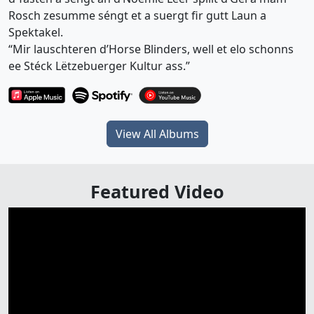
Rosch zesumme séngt et a suergt fir gutt Laun a
Spektakel.
“Mir lauschteren d’Horse Blinders, well et elo schonns
ee Stéck Lëtzebuerger Kultur ass.”
View All Albums
Featured Video