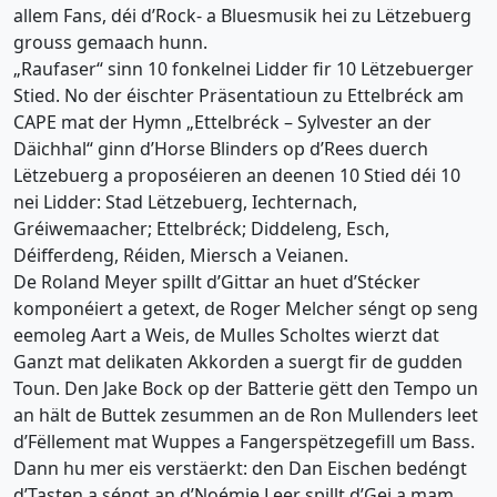
allem Fans, déi d’Rock- a Bluesmusik hei zu Lëtzebuerg
grouss gemaach hunn.
„Raufaser“ sinn 10 fonkelnei Lidder fir 10 Lëtzebuerger
Stied. No der éischter Präsentatioun zu Ettelbréck am
CAPE mat der Hymn „Ettelbréck – Sylvester an der
Däichhal“ ginn d’Horse Blinders op d’Rees duerch
Lëtzebuerg a proposéieren an deenen 10 Stied déi 10
nei Lidder: Stad Lëtzebuerg, Iechternach,
Gréiwemaacher; Ettelbréck; Diddeleng, Esch,
Déifferdeng, Réiden, Miersch a Veianen.
De Roland Meyer spillt d’Gittar an huet d’Stécker
komponéiert a getext, de Roger Melcher séngt op seng
eemoleg Aart a Weis, de Mulles Scholtes wierzt dat
Ganzt mat delikaten Akkorden a suergt fir de gudden
Toun. Den Jake Bock op der Batterie gëtt den Tempo un
an hält de Buttek zesummen an de Ron Mullenders leet
d’Fëllement mat Wuppes a Fangerspëtzegefill um Bass.
Dann hu mer eis verstäerkt: den Dan Eischen bedéngt
d’Tasten a séngt an d’Noémie Leer spillt d’Gei a mam