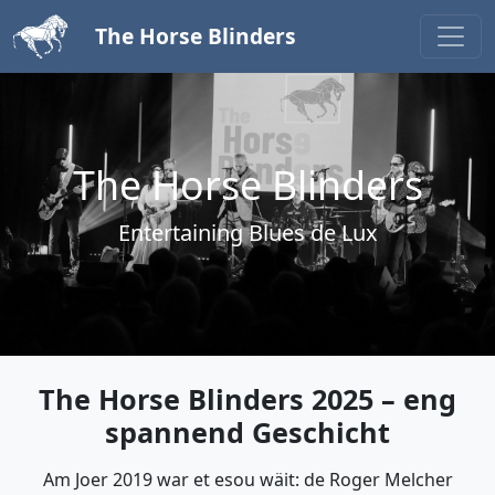
The Horse Blinders
The Horse Blinders
Entertaining Blues de Lux
The Horse Blinders 2025 – eng
spannend Geschicht
Am Joer 2019 war et esou wäit: de Roger Melcher