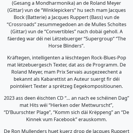
(Gesang a Mondharmonika) an de Roland Meyer
(Gittar) vun de “Winklepickers” hu sech mam Jacques
Bock (Batterie) a Jacques Ruppert (Bass) vun de
“Crossroads” zesummegedoen an de Mulles Scholtes
(Gittar) vun de “Convertibles” nach dobäi geholl. A
fäerdeg war déi nei Lëtzebuerger “Supergroup“ “The
Horse Blinders”.
Kräftegen, intelligenten a lëschtegen Rock-Blues-Pop
mat lëtzebuergesch Texter, dat ass de Programm. De
Roland Meyer, mam Prix Servais ausgezeechent a
bekannt als Kabarettist an Auteur suergt fir déi
pointéiert Texter a sprëtzeg Eegekompositiounen.
2023 ass deen éischten CD “... an nach ee schéinen Dag”
mat Hits wéi “Hierken oder Mettwurscht”,
“D’Buurschter Plage”, “Komm sich däi Krëppeng” an “De
Kinnek vum Facebook” erauskomm.
De Ron Mullenders huet kuerz drop de Jacques Ruppert