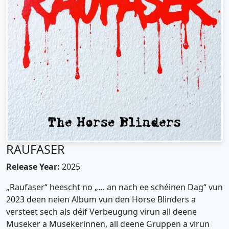
RAUFASER
Release Year:
2025
„Raufaser“ heescht no „… an nach ee schéinen Dag“ vun
2023 deen neien Album vun den Horse Blinders a
versteet sech als déif Verbeugung virun all deene
Museker a Musekerinnen, all deene Gruppen a virun