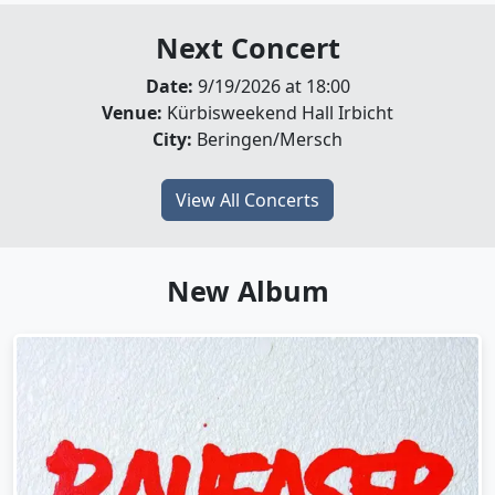
Next Concert
Date:
9/19/2026 at 18:00
Venue:
Kürbisweekend Hall Irbicht
City:
Beringen/Mersch
View All Concerts
New Album