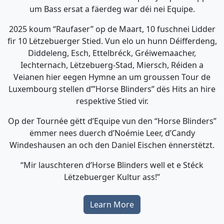
um Bass ersat a fäerdeg war déi nei Equipe.
2025 koum “Raufaser” op de Maart, 10 fuschnei Lidder
fir 10 Lëtzebuerger Stied. Vun elo un hunn Déifferdeng,
Diddeleng, Esch, Ettelbréck, Gréiwemaacher,
Iechternach, Lëtzebuerg-Stad, Miersch, Réiden a
Veianen hier eegen Hymne an um groussen Tour de
Luxembourg stellen d’”Horse Blinders” dës Hits an hire
respektive Stied vir.
Op der Tournée gëtt d’Equipe vun den “Horse Blinders”
ëmmer nees duerch d’Noémie Leer, d’Candy
Windeshausen an och den Daniel Eischen ënnerstëtzt.
“Mir lauschteren d’Horse Blinders well et e Stéck
Lëtzebuerger Kultur ass!”
Learn More